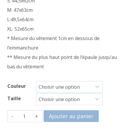
S: 44,5x62cm
M: 47x63cm
L:49,5x64cm
XL: 52x65cm
* Mesure du vêtement 1cm en dessous de
l’emmanchure
** Mesure du plus haut point de l’épaule jusqu’au
bas du vêtement
Couleur
Taille
quantité
Ajouter au panier
de